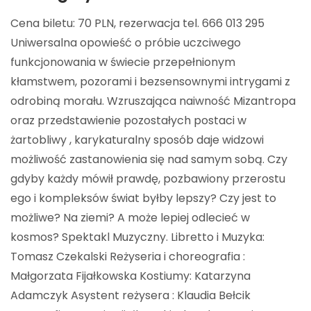
Cena biletu: 70 PLN, rezerwacja tel. 666 013 295
Uniwersalna opowieść o próbie uczciwego
funkcjonowania w świecie przepełnionym
kłamstwem, pozorami i bezsensownymi intrygami z
odrobiną morału. Wzruszająca naiwność Mizantropa
oraz przedstawienie pozostałych postaci w
żartobliwy , karykaturalny sposób daje widzowi
możliwość zastanowienia się nad samym sobą. Czy
gdyby każdy mówił prawdę, pozbawiony przerostu
ego i kompleksów świat byłby lepszy? Czy jest to
możliwe? Na ziemi? A może lepiej odlecieć w
kosmos? Spektakl Muzyczny. Libretto i Muzyka:
Tomasz Czekalski Reżyseria i choreografia :
Małgorzata Fijałkowska Kostiumy: Katarzyna
Adamczyk Asystent reżysera : Klaudia Bełcik