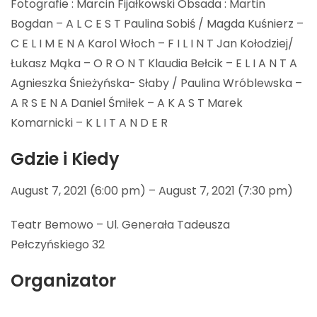
Fotografie : Marcin Fijałkowski Obsada : Martin
Bogdan – A L C E S T Paulina Sobiś / Magda Kuśnierz –
C E L I M E N A Karol Włoch – F I L I N T Jan Kołodziej/
Łukasz Mąka – O R O N T Klaudia Bełcik – E L I A N T A
Agnieszka Śnieżyńska- Słaby / Paulina Wróblewska –
A R S E N A Daniel Śmiłek – A K A S T Marek
Komarnicki – K L I T A N D E R
Gdzie i Kiedy
August 7, 2021 (6:00 pm) – August 7, 2021 (7:30 pm)
Teatr Bemowo – Ul. Generała Tadeusza
Pełczyńskiego 32
Organizator