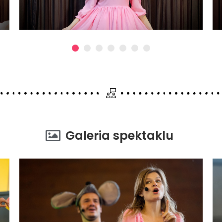
1
2
3
4
5
6
7
Galeria spektaklu