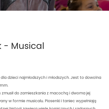
 - Musical
 dla dzieci najmłodszych i młodszych. Jest to dowolna
rimm.
los zmusił do zamieszkania z macochą i dwoma jej
wany w formie musicalu. Piosenki i taniec wypełniają
tnej historii zawiera wiele komicznych i radosnych