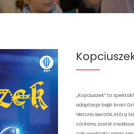
Kopciuszek
„Kopciuszek” to spektakl
adaptacja bajki braci G
Historia sierotki, którą 
córkami, został zrealizo
cały spektakl i mimo smu