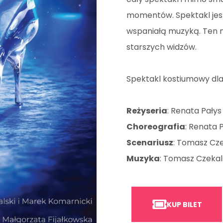
momentów. Spektakl jes
wspaniałą muzyką. Ten m
starszych widzów.
Spektakl kostiumowy dla d
Reżyseria
: Renata Pałys
Choreografia
:
Renata P
Scenariusz
: Tomasz Cze
Muzyka
: Tomasz Czekal
KUP BILET