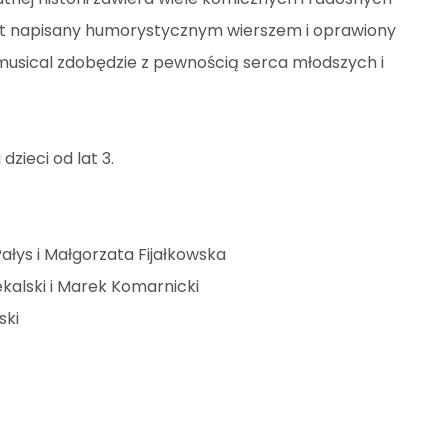
t napisany humorystycznym wierszem i oprawiony
usical zdobędzie z pewnością serca młodszych i
zieci od lat 3.
ałys i Małgorzata Fijałkowska
kalski i Marek Komarnicki
ski