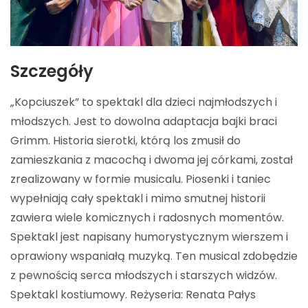
Szczegóły
„Kopciuszek” to spektakl dla dzieci najmłodszych i
młodszych. Jest to dowolna adaptacja bajki braci
Grimm. Historia sierotki, którą los zmusił do
zamieszkania z macochą i dwoma jej córkami, został
zrealizowany w formie musicalu. Piosenki i taniec
wypełniają cały spektakl i mimo smutnej historii
zawiera wiele komicznych i radosnych momentów.
Spektakl jest napisany humorystycznym wierszem i
oprawiony wspaniałą muzyką. Ten musical zdobędzie
z pewnością serca młodszych i starszych widzów.
Spektakl kostiumowy. Reżyseria: Renata Pałys