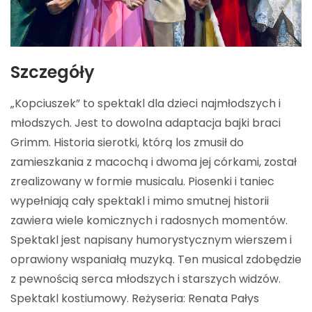
Szczegóły
„Kopciuszek” to spektakl dla dzieci najmłodszych i
młodszych. Jest to dowolna adaptacja bajki braci
Grimm. Historia sierotki, którą los zmusił do
zamieszkania z macochą i dwoma jej córkami, został
zrealizowany w formie musicalu. Piosenki i taniec
wypełniają cały spektakl i mimo smutnej historii
zawiera wiele komicznych i radosnych momentów.
Spektakl jest napisany humorystycznym wierszem i
oprawiony wspaniałą muzyką. Ten musical zdobędzie
z pewnością serca młodszych i starszych widzów.
Spektakl kostiumowy. Reżyseria: Renata Pałys