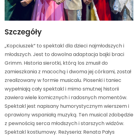
Szczegóły
„Kopciuszek” to spektakl dla dzieci najmłodszych i
młodszych. Jest to dowolna adaptacja bajki braci
Grimm. Historia sierotki, którą los zmusił do
zamieszkania z macochą i dwoma jej córkami, został
zrealizowany w formie musicalu. Piosenki i taniec
wypełniają cały spektakl i mimo smutnej historii
zawiera wiele komicznych i radosnych momentów.
Spektakl jest napisany humorystycznym wierszem i
oprawiony wspaniałą muzyką. Ten musical zdobędzie
z pewnością serca młodszych i starszych widzów.
Spektakl kostiumowy. Reżyseria: Renata Pałys