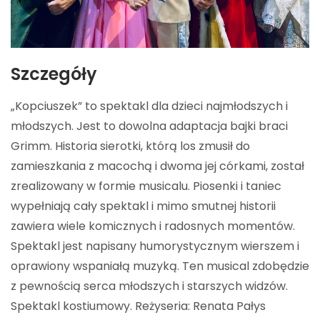
Szczegóły
„Kopciuszek” to spektakl dla dzieci najmłodszych i
młodszych. Jest to dowolna adaptacja bajki braci
Grimm. Historia sierotki, którą los zmusił do
zamieszkania z macochą i dwoma jej córkami, został
zrealizowany w formie musicalu. Piosenki i taniec
wypełniają cały spektakl i mimo smutnej historii
zawiera wiele komicznych i radosnych momentów.
Spektakl jest napisany humorystycznym wierszem i
oprawiony wspaniałą muzyką. Ten musical zdobędzie
z pewnością serca młodszych i starszych widzów.
Spektakl kostiumowy. Reżyseria: Renata Pałys