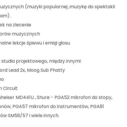
zycznych (muzyki popularnej ,muzykę do spektakli
lam) .
ek na zlecenie
tworów muzycznych
alne lekcje śpiewu i emisji głosu
studia projektowego, między innymi:
 Nord Lead 2x, Moog Sub Phatty
no
 Circuit
nnheiser MD441U , Shure - PGA52 mikrofon do stopy,
nów, PGA57 mikrofon do instrumentów, PGA81
ów SM58/57 i wiele innych.