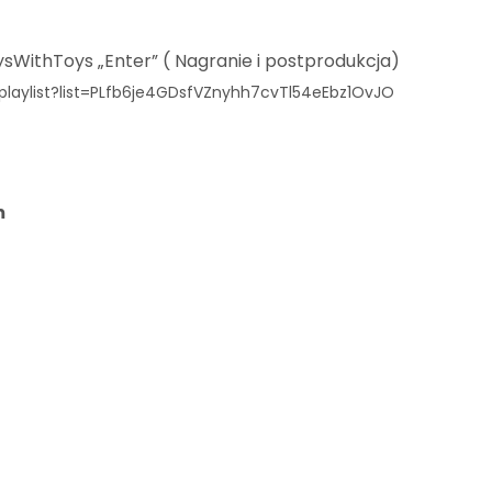
ysWithToys „Enter” ( Nagranie i postprodukcja)
laylist?list=PLfb6je4GDsfVZnyhh7cvTl54eEbz1OvJO
m