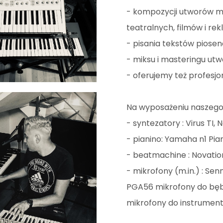
-
kompozycji utworów mu
teatralnych, filmów i rek
-
pisania tekstów piosen
-
miksu i masteringu u
-
oferujemy też profesjon
Na wyposażeniu naszego 
-
syntezatory : Virus TI,
-
pianino: Yamaha n1 Pia
-
beatmachine : Novation
- mikrofony (m.in.) : Se
PGA56 mikrofony do bęb
mikrofony do instrument